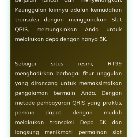
Keunggulan lainnya adalah kemudahan
transaksi dengan menggunakan Slot
QRIS, memungkinkan Anda untuk
melakukan depo dengan hanya 5K.
Sebagai situs resmi, RT99
menghadirkan berbagai fitur unggulan
yang dirancang untuk memaksimalkan
pengalaman bermain Anda. Dengan
metode pembayaran QRIS yang praktis,
pemain dapat dengan mudah
melakukan transaksi Depo 5K dan
langsung menikmati permainan slot