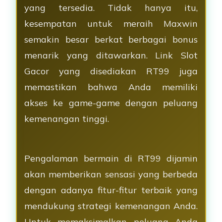
yang tersedia. Tidak hanya itu,
kesempatan untuk meraih Maxwin
semakin besar berkat berbagai bonus
menarik yang ditawarkan. Link Slot
Gacor yang disediakan RT99 juga
memastikan bahwa Anda memiliki
akses ke game-game dengan peluang
kemenangan tinggi.
Pengalaman bermain di RT99 dijamin
akan memberikan sensasi yang berbeda
dengan adanya fitur-fitur terbaik yang
mendukung strategi kemenangan Anda.
Untuk memaksimalkan peluang Anda