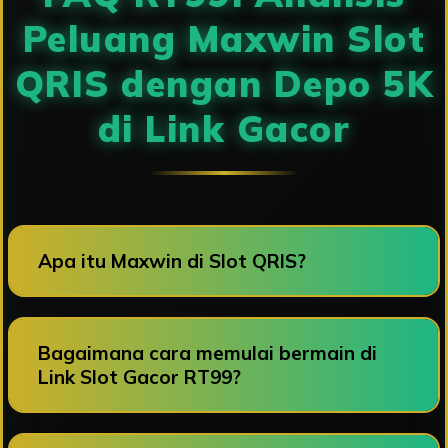
Peluang Maxwin Slot
QRIS dengan Depo 5K
di Link Gacor
Apa itu Maxwin di Slot QRIS?
Bagaimana cara memulai bermain di
Link Slot Gacor RT99?