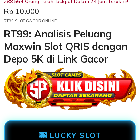
288.564 Orang Telah Jackpot Dalam 24 Jam Terakhir!
Price:
Rp 10.000
RT99 SLOT GACOR ONLINE
RT99: Analisis Peluang
Maxwin Slot QRIS dengan
Depo 5K di Link Gacor
🎰 LUCKY SLOT