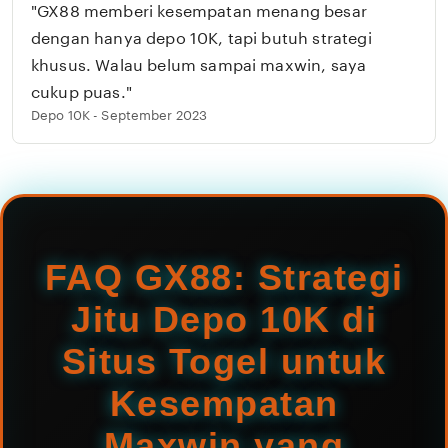
"GX88 memberi kesempatan menang besar
dengan hanya depo 10K, tapi butuh strategi
khusus. Walau belum sampai maxwin, saya
cukup puas."
Depo 10K - September 2023
Loading...
FAQ GX88: Strategi
Jitu Depo 10K di
Situs Togel untuk
Kesempatan
Maxwin yang